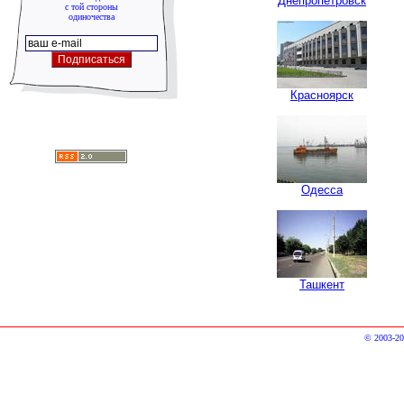
Днепропетровск
с той стороны
одиночества
Красноярск
Одесса
Ташкент
© 2003-20