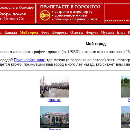
т
Канада
Мой город
Фото
Вопросы
Ответы
Форум
Музыка
Блог
Мой город
то всего лишь фотографии городов (ex-USSR), которые кто-то называет "М
 города?
Присылайте линк
, где можно (с разрешения автора) взять фотог
дётся кто-то, покинувший ваш город много лет назад, кто скажет вам сп
Братск