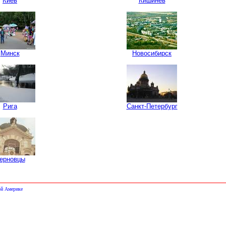
Киев
Кишинёв
Минск
Новосибирск
Рига
Санкт-Петербург
ерновцы
ой Америке