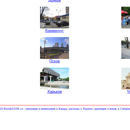
Донецк
Кременчуг
Псков
Харьков
Ч
26 BornInUSSR.ca - эмиграция и иммиграция в Канаду, рассказы о Торонто, адаптация и жизнь в Северн