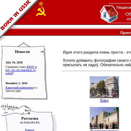
Приве
Новости
Идея этого раздела очень проста - э
Хотите добавить фотографии своего
July 19, 2018
присылать не надо). Обязательно най
Страшное слово
RRSP и
всё, что это повлекло за
собой
?
December 2, 2016
Канадский капитализм
и с
чем его едят
Баку
Рассылка
на Subscribe.Ru
Канада: